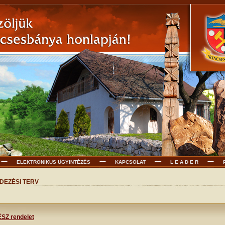
ELEKTRONIKUS ÜGYINTÉZÉS
KAPCSOLAT
L E A D E R
DEZÉSI TERV
SZ rendelet