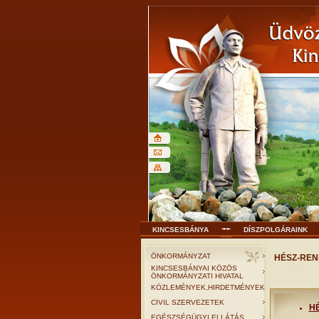
KINCSESBÁNYA
DÍSZPOLGÁRAINK
ÖNKORMÁNYZAT
HÉSZ-REN
KINCSESBÁNYAI KÖZÖS
ÖNKORMÁNYZATI HIVATAL
KÖZLEMÉNYEK,HIRDETMÉNYEK
CIVIL SZERVEZETEK
HÉ
EGÉSZSÉGÜGYI ELLÁTÁS