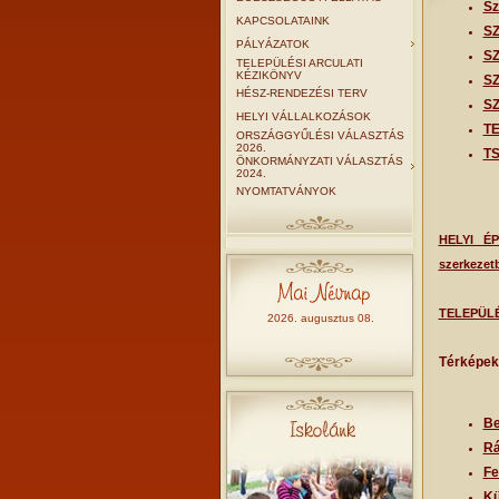
Sz
KAPCSOLATAINK
SZ
PÁLYÁZATOK
SZ
TELEPÜLÉSI ARCULATI
KÉZIKÖNYV
SZ
HÉSZ-RENDEZÉSI TERV
SZ
HELYI VÁLLALKOZÁSOK
T
ORSZÁGGYŰLÉSI VÁLASZTÁS
2026.
TS
ÖNKORMÁNYZATI VÁLASZTÁS
2024.
NYOMTATVÁNYOK
HELYI ÉP
szerkezet
TELEPÜL
2026. augusztus 08.
Térképek 
Be
Rá
Fe
Kü