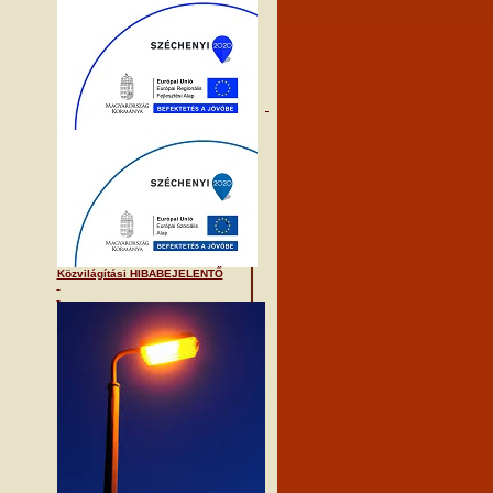
Közvilágítási HIBABEJELENTŐ