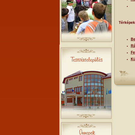
Térképek
Be
Rá
Fe
Kü