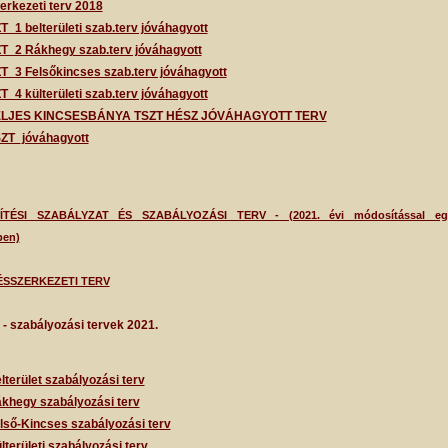
erkezeti terv 2018
T_1 belterületi szab.terv jóváhagyott
T_2 Rákhegy szab.terv jóváhagyott
T_3 Felsőkincses szab.terv jóváhagyott
T_4 külterületi szab.terv jóváhagyott
ELJES KINCSESBÁNYA TSZT HÉSZ JÓVÁHAGYOTT TERV
ZT_jóváhagyott
ÍTÉSI SZABÁLYZAT ÉS SZABÁLYOZÁSI TERV - (2021. évi módosítással eg
ben)
ÉSSZERKEZETI TERV
- szabályozási tervek 2021.
lterület szabályozási terv
khegy szabályozási terv
lső-Kincses szabályozási terv
lterületi szabályozási terv