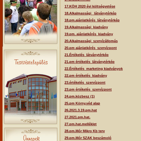
17.KÖH 2020 évi költségvetése
18.Alkalmassági _látványtérkép
18.pm.ajánlatkérés_látványtérkép
19.Alkalmassági_kiadvány
19.pm. ajánlatkérés_kiadvány
20.Alkalmassági_szervízállomás
20.pm ajánlatkérés_szervízpont
21.Értékelés_látványtérkép
21.pm értékelés_látványtérkép
22.Értékelés_marketing kiadványok
22.pm értékelés_kiadvány
23.értékelés_szervízpont
23.pm értékelés_szervízpont
24.pm.közbesz (1)
25.pm Körny.véd alap
26.2021.3.19.pm.hat
27.2021.pm.hat.
27.pm.hat.melléklet
28.pm.Mór Mikro Kb terv
29.pm.Mór SZAK beszámoló