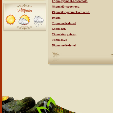
47.pm.gyámhat.beszámoló
48.pm.Mór szoc.rend.
49.pm.Mór gyermekvéd.rend.
50.pm.
51.pm.melléklettel
52.pm.TAK
53.pm.körny.vizsg.
54.pm.TSZT
55.pm.melléklettel