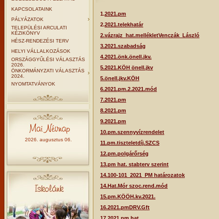
KAPCSOLATAINK
1.
2021.pm
PÁLYÁZATOK
2.
2021.telekhatár
TELEPÜLÉSI ARCULATI
KÉZIKÖNYV
2.vázrajz_hat.mellékletVenczák_László
HÉSZ-RENDEZÉSI TERV
3.2021.szabadság
HELYI VÁLLALKOZÁSOK
4.2021.önk.önell.jkv.
ORSZÁGGYŰLÉSI VÁLASZTÁS
2026.
5.2021.KÖH önell.jkv
ÖNKORMÁNYZATI VÁLASZTÁS
2024.
5.önell.jkv.KÖH
NYOMTATVÁNYOK
6.2021.pm.2.2021.mód
7.2021.pm
8.2021.pm
9.2021.pm
10.pm.szennyvízrendelet
2026. augusztus 06.
11.pm.tiszteletdíj.SZCS
12.pm.polgárőrség
13.pm hat. stabterv szerint
14.100-101_2021_PM határozatok
14.Hat.Mór szoc.rend.mód
15.pm.KÖÖH.kv.2021.
16.2021.pmDRV.Gft
17.2021.pm.hat.