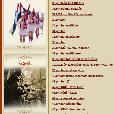
30.pm.Móri TKT KB.terv
31.pm.óvodai beiratás
32.2021.pm.Szfr.TO beszámoló
33.pm.hat.
34.pm.hat.melléklet
34.pm.hat
35.pm.hat.melléklete
35.pm.hat
36.pm.KÖH SZMSZ Kincses
37.pm.hat.melléklettel
38.pm.hat.földbérleti szerződések
39.2021. évi lakossági ivóvíz és szennyvíz támo
39.pm.hat.vízdíjpályázat
40.pm.hat.rkap.beszámoló melléklettel
41.pm.hat. (2)
42.pm.KKÖH 2020.kvvh.
43.pm.védőnő2020
44.pm.vagyonkimutatás
45.pm.rendőrkapitány
46.pm.KKÖH beszámoló