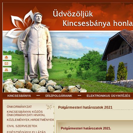
KINCSESBÁNYA
DÍSZPOLGÁRAINK
ELEKTRONIKUS ÜGYINTÉZÉS
ÖNKORMÁNYZAT
Polgármesteri határozatok 2021
KINCSESBÁNYAI KÖZÖS
ÖNKORMÁNYZATI HIVATAL
KÖZLEMÉNYEK,HIRDETMÉNYEK
CIVIL SZERVEZETEK
Polgármesteri határozatok 2021.
EGÉSZSÉGÜGYI ELLÁTÁS