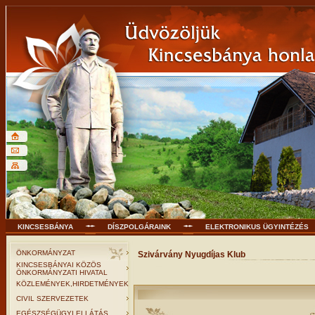
KINCSESBÁNYA
DÍSZPOLGÁRAINK
ELEKTRONIKUS ÜGYINTÉZÉS
ÖNKORMÁNYZAT
Szivárvány Nyugdíjas Klub
KINCSESBÁNYAI KÖZÖS
ÖNKORMÁNYZATI HIVATAL
KÖZLEMÉNYEK,HIRDETMÉNYEK
CIVIL SZERVEZETEK
EGÉSZSÉGÜGYI ELLÁTÁS