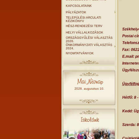
KAPCSOLATAINK
PÁLYÁZATOK
TELEPÜLÉSI ARCULATI
KÉZIKÖNYV
HÉSZ-RENDEZÉSI TERV
Székhely
HELYI VÁLLALKOZÁSOK
Postai cí
ORSZÁGGYŰLÉSI VÁLASZTÁS
2026.
Telefons
ÖNKORMÁNYZATI VÁLASZTÁS
2024.
Fax: 062
NYOMTATVÁNYOK
E.mail: 
Internet
Ügyfélszo
Ügyfélfog
2026. augusztus 10.
Hétfő: 8 -
Kedd: Üg
Szerda: 8
Csütörtök