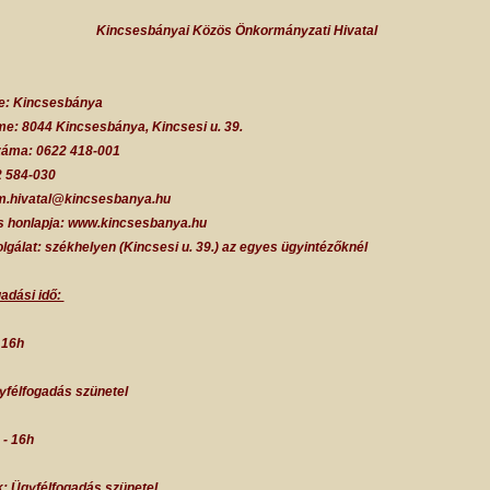
Kincsesbányai Közös Önkormányzati Hivatal
e: Kincsesbánya
me: 8044 Kincsesbánya, Kincsesi u. 39.
záma: 0622 418-001
2 584-030
pm.hivatal@kincsesbanya.hu
es honlapja: www.kincsesbanya.hu
lgálat: székhelyen (Kincsesi u. 39.) az egyes ügyintézőknél
adási idő:
 16h
yfélfogadás szünetel
 - 16h
: Ügyfélfogadás szünetel