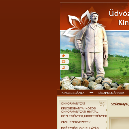
KINCSESBÁNYA
DÍSZPOLGÁRAINK
ÖNKORMÁNYZAT
Székhelye,
KINCSESBÁNYAI KÖZÖS
ÖNKORMÁNYZATI HIVATAL
KÖZLEMÉNYEK,HIRDETMÉNYEK
CIVIL SZERVEZETEK
EGÉSZSÉGÜGYI ELLÁTÁS