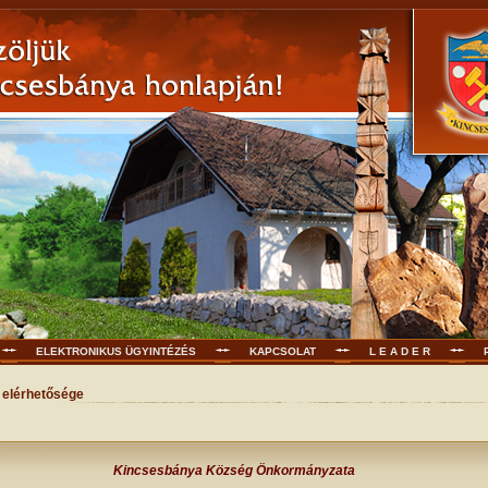
ELEKTRONIKUS ÜGYINTÉZÉS
KAPCSOLAT
L E A D E R
 elérhetősége
Kincsesbánya Község Önkormányzata