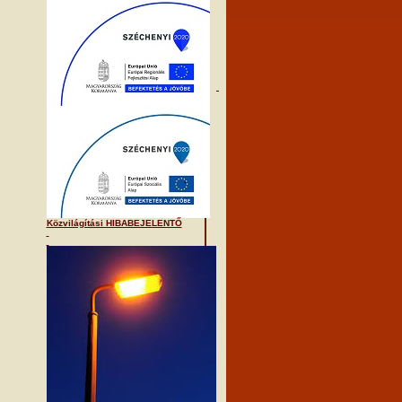
Közvilágítási HIBABEJELENTŐ