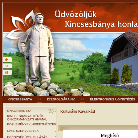
KINCSESBÁNYA
DÍSZPOLGÁRAINK
ELEKTRONIKUS ÜGYINTÉZÉS
ÖNKORMÁNYZAT
Kulturális Kavalkád
KINCSESBÁNYAI KÖZÖS
ÖNKORMÁNYZATI HIVATAL
KÖZLEMÉNYEK,HIRDETMÉNYEK
CIVIL SZERVEZETEK
EGÉSZSÉGÜGYI ELLÁTÁS