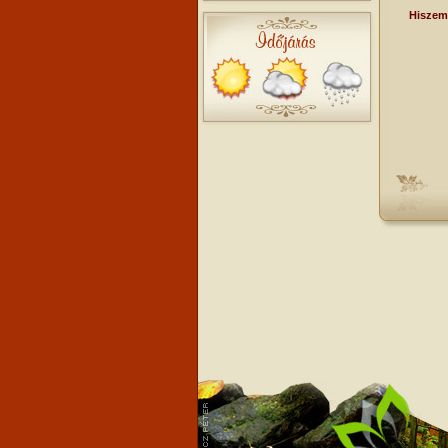
Hiszem, ho
N