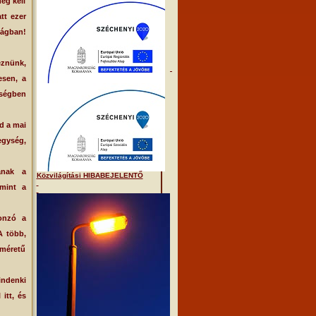
eg kell
tt ezer
ilágban!
eznünk,
esen, a
iségben
d a mai
egység,
jának a
Közvilágítási HIBABEJELENTŐ
amint a
onzó a
A több,
yméretű
indenki
itt, és