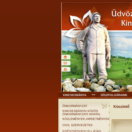
KINCSESBÁNYA
DÍSZPOLGÁRAINK
ÖNKORMÁNYZAT
Köszöntő
KINCSESBÁNYAI KÖZÖS
ÖNKORMÁNYZATI HIVATAL
KÖZLEMÉNYEK,HIRDETMÉNYEK
CIVIL SZERVEZETEK
EGÉSZSÉGÜGYI ELLÁTÁS