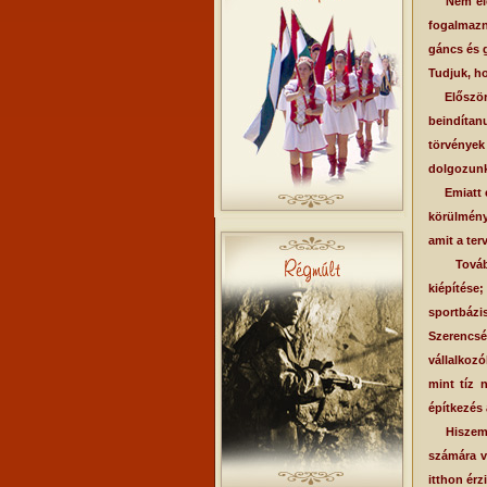
Nem elége
fogalmaznu
gáncs és g
Tudjuk, ho
Először i
beindítan
törvények
dolgozunk
Emiatt el
körülmény
amit a ter
További 
kiépítése
sportbázis
Szerencs
vállalkoz
mint tíz 
építkezés 
Hiszem az
számára vo
itthon érz