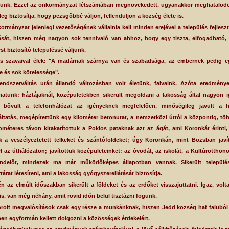
ünk. Ezzel az önkormányzat létszámában megnövekedett, ugyanakkor megfiatalodo
eg biztosítja, hogy pezsgőbbé váljon, fellendüljön a község élete is.
ányzat jelenlegi vezetőségének vállalnia kell minden erejével a település fejlesz
tását, hiszen még nagyon sok tennivaló van ahhoz, hogy egy tiszta, elfogadható,
t biztosító településsé váljunk.
avaival élek: "A madárnak szárnya van és szabadsága, az embernek pedig eg
e és sok kötelessége".
erváltás után állandó változásban volt életünk, falvaink. Azóta eredmények
atunk: háztájaknál, középületekben sikerült megoldani a lakosság által nagyon i
, bővült a telefonhálózat az igényeknek megfelelően, minőségileg javult a h
áltatás, megépítettünk egy kilométer betonutat, a nemzetközi úttól a központig, tö
ométeres távon kitakarítottuk a Poklos pataknak azt az ágát, ami Koronkát érinti, 
 a veszélyeztetett telkeket és szántóföldeket; úgy Koronkán, mint Bozsban javí
 az úthálózaton; javítottuk középületeinket: az óvodát, az iskolát, a Kultúrotthono
endelőt, mindezek ma már működőképes állapotban vannak. Sikerült települé
árat létesíteni, ami a lakosság gyógyszerellátását biztosítja.
z elmúlt időszakban sikerült a földeket és az erdőket visszajuttatni. Igaz, volta
is, van még néhány, amit rövid időn belül tisztázni fogunk.
lt megvalósítások csak egy része a munkánknak, hiszen Jedd község hat faluból á
en egyformán kellett dolgozni a közösségek érdekeiért.