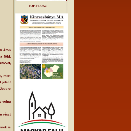
TOP-PLUSZ
si Áron
a föld,
edvvel,
, mert
 jelent
 Jeddre
k volna
n részt
inek is