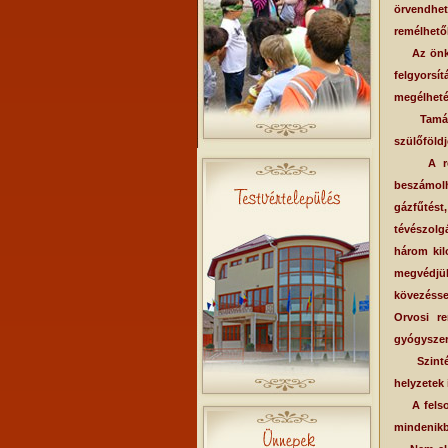
örvendhet
remélhetől
Az önkorm
felgyorsí
megélhetés
Tamás sz
szülőföldj
A rendsz
beszámolh
gázfűtést
tévészolg
három kil
megvédjük
kövezéssel
Orvosi r
gyógyszert
Szintén a
helyzetek 
A felsoro
mindenikb