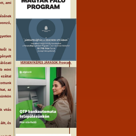
tt, ami
tésének
 vonzó,
yetlen
ről is
gényelt
álózati
VERSENYKÉPES JÁRÁSOK Program
bb mint
ezáltal
tottunk
kat, az
sünkön
k vitás
llt, és