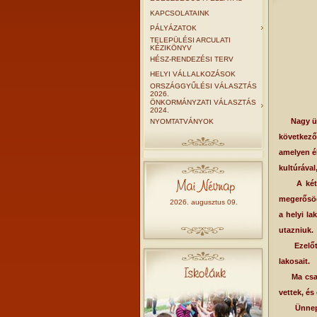
KAPCSOLATAINK
PÁLYÁZATOK
TELEPÜLÉSI ARCULATI
KÉZIKÖNYV
HÉSZ-RENDEZÉSI TERV
HELYI VÁLLALKOZÁSOK
ORSZÁGGYŰLÉSI VÁLASZTÁS
2026.
ÖNKORMÁNYZATI VÁLASZTÁS
2024.
Nagy ünne
NYOMTATVÁNYOK
következő
amelyen él
kultúrával
A két fa
megerősöd
2026. augusztus 09.
a helyi l
utazniuk.
Ezelőtt 3
lakosait.
Ma csak h
vettek, és
Ünnep ez 