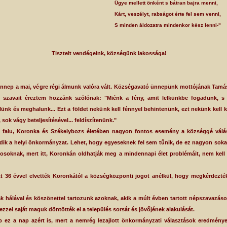
Ügye mellett önként s bátran bajra menni,
Kárt, veszélyt, rabságot érte fel sem venni,
S minden áldozatra mindenkor kész lenni-"
Tisztelt vendégeink, községünk lakossága!
p a mai, végre régi álmunk valóra vált. Községavató ünnepünk mottójának Tamá
 szavait éreztem hozzánk szólónak: "Miénk a fény, amit lelkünkbe fogadunk, s 
ünk és meghalunk... Ezt a földet nekünk kell fénnyel behintenünk, ezt nekünk kell k
, sok vágy beteljesítésével... feldíszítenünk."
lu, Koronka és Székelybozs életében nagyon fontos esemény a községgé válás
ik a helyi önkormányzat. Lehet, hogy egyeseknek fel sem tűnik, de ez nagyon sokat
akosoknak, mert itt, Koronkán oldhatják meg a mindennapi élet problémáit, nem kell
6 évvel elvették Koronkától a községközponti jogot anélkül, hogy megkérdezté
álával és köszönettel tartozunk azoknak, akik a múlt évben tartott népszavazáso
 ezzel saját maguk döntötték el a település sorsát és jövőjének alakulását.
a nap azért is, mert a nemrég lezajlott önkormányzati választások eredménye