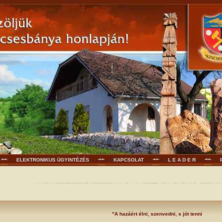
ELEKTRONIKUS ÜGYINTÉZÉS
KAPCSOLAT
L E A D E R
"A hazáért élni, szenvedni, s jót tenni