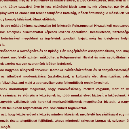
dhetünk meg az eredmények számbavételével, a jövő célkitűzéseit, feladatait is m
nk. Létey szavaival élve jó lesz eltűnődni kicsit azon is, mit végezhet pár év ala
úny közt az ember, mit tehet a falujáért a fiatalság, idősek értelmiségi e mássá lett v
gy komoly kihívások állnak előttünk.
s egy működőképes, szakmailag jól felkészült Polgármesteri Hivatalt kell megszerv
unk, amelynek alkalmazottai képesek lesznek operatívan, becsületesen, tisztesség
 betartásával megoldani az ügyfeleink gondjait, bajait, még ha ideiglenes hely
 is.
sősorban a Községháza és az Ifjúsági Ház megépítésére összpontosítunk, ahol maj
eknek megfelelő szinten működhet a Polgármesteri Hivatal és más szolgáltatási 
vek szerint nagyon szeretnénk időben befejezni.
nagyobb lélegzetű terveink: Koronka ivóvízhálózatának és szennyvízcsatorná
; az úthálózat modernizálása (aszfaltozása), a kulturális élet dinamizálása, val
 feljavítása, ami majd a sporttevékenység fellendülését eredményezheti.
ésnek mondhatjuk magunkat, hogy Marosvásárhely mellett vagyunk, mert ez v
ók számára, és előnyös a községnek is; több munkahelyet biztosít a lakósoknak. 
nagyobb vállalkozó sok koronkai munkanélkülieknek megélhetést biztosít, a nag
a mi falunkban folyamatban van, sok embert foglalkoztat.
t, hogy közös erővel a község minden lakósának megfelelő hozzáállásával egy m
nzó, tiszta településsé fejlődünk, ahova mindenki szívesen látogat el, szívesen él 
i magát.