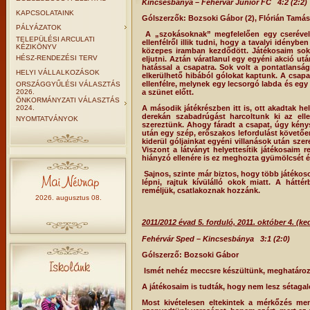
Kincsesbánya – Fehérvár Junior FC
4:2 (2:2)
KAPCSOLATAINK
Gólszerzők:
Bozsoki Gábor (2), Flórián Tamás
PÁLYÁZATOK
A „szokásoknak” megfelelően egy cserével 
TELEPÜLÉSI ARCULATI
ellenfélről illik tudni, hogy a tavalyi idén
KÉZIKÖNYV
közepes iramban kezdődött. Játékosaim soka
HÉSZ-RENDEZÉSI TERV
eljutni. Aztán váratlanul egy egyéni akció ut
hatással a csapatra. Sok volt a pontatlansá
HELYI VÁLLALKOZÁSOK
elkerülhető hibából gólokat kaptunk. A csap
ellenfélre, melynek egy lecsorgó labda és egy
ORSZÁGGYŰLÉSI VÁLASZTÁS
2026.
a szünet előtt.
ÖNKORMÁNYZATI VÁLASZTÁS
2024.
A második játékrészben itt is, ott akadtak he
derekán szabadrúgást harcoltunk ki az elle
NYOMTATVÁNYOK
szereztünk. Ahogy fáradt a csapat, úgy kén
után egy szép, erőszakos lefordulást követőe
kiderül góljainkat egyéni villanások után sze
Viszont a látványt helyettesítik játékosaim 
hiányzó ellenére is ez meghozta gyümölcsét é
Sajnos, szinte már biztos, hogy több játékos
lépni, rajtuk kívülálló okok miatt. A háttér
reméljük, csatlakoznak hozzánk.
2026. augusztus 08.
2011/2012 évad 5. forduló, 2011. október 4. (
Fehérvár Sped – Kincsesbánya
3:1 (2:0)
Gólszerző:
Bozsoki Gábor
Ismét nehéz meccsre készültünk, meghatározó
A játékosaim is tudták, hogy nem lesz sétagal
Most kivételesen eltekintek a mérkőzés men