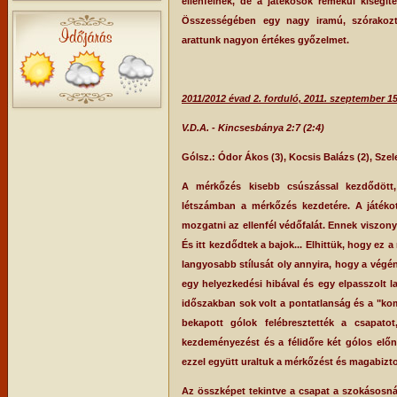
ellenfélnek, de a játékosok remekül kisegít
Összességében egy nagy iramú, szórakozt
arattunk nagyon értékes győzelmet.
2011/2012 évad 2. forduló, 2011. szeptember 1
V.D.A. - Kincsesbánya 2:7 (2:4)
Gólsz.: Ódor Ákos (3), Kocsis Balázs (2), Sze
A mérkőzés kisebb csúszással kezdődött,
létszámban a mérkőzés kezdetére. A játéko
mozgatni az ellenfél védőfalát. Ennek viszony
És itt kezdődtek a bajok... Elhittük, hogy ez 
langyosabb stílusát oly annyira, hogy a végén
egy helyezkedési hibával és egy elpasszolt l
időszakban sok volt a pontatlanság és a "kom
bekapott gólok felébresztették a csapato
kezdeményezést és a félidőre két gólos előn
ezzel együtt uraltuk a mérkőzést és magabizt
Az összképet tekintve a csapat a szokásosnál