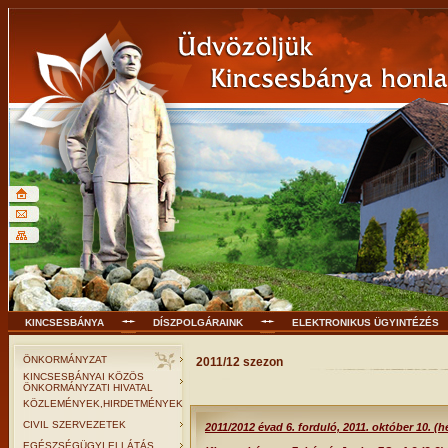
KINCSESBÁNYA
DÍSZPOLGÁRAINK
ELEKTRONIKUS ÜGYINTÉZÉS
ÖNKORMÁNYZAT
2011/12 szezon
KINCSESBÁNYAI KÖZÖS
ÖNKORMÁNYZATI HIVATAL
KÖZLEMÉNYEK,HIRDETMÉNYEK
CIVIL SZERVEZETEK
2011/2012 évad 6. forduló, 2011. október 10. (h
EGÉSZSÉGÜGYI ELLÁTÁS