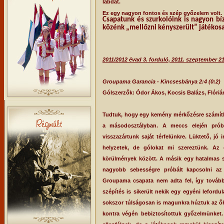
labdát.
Ez egy nagyon fontos és szép győzelem volt.
Csapatunk és szurkolóink is nagyon b
közénk „mellőzni kényszerült” játékos
2011/2012 évad 3. forduló, 2011. szeptember 2
Groupama Garancia - Kincsesbánya 2:4 (0:2)
Gólszerzők: Ódor Ákos, Kocsis Balázs, Flóri
Tudtuk, hogy egy kemény mérkőzésre számíthat
a másodosztályban. A meccs elején próbá
visszazártunk saját térfelünkre. Lüktető, jó i
helyzetek, de gólokat mi szereztünk. Az
körülmények között. A másik egy hatalmas 
nagyobb sebességre próbált kapcsolni az 
Groupama csapata nem adta fel, így továbbr
szépítés is sikerült nekik egy egyéni lefor
sokszor túlságosan is magunkra húztuk az ők
kontra végén bebiztosítottuk győzelmünket