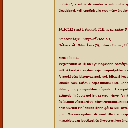
hőfokot", ezért is dicséretes a sok gólos
élesebbnek kell lennünk a jó eredmény érdeké
2011/2012 évad 1. forduló, 2011. szeptember 5.
Kincsesbánya - Kutyaütők 6:2 (4:1)
Gólszerzők: Ódor Ákos (3), Lakner Ferenc, F
Elkezdődött...
Megkezdtük az új idényt magasabb osztályba.
volt. A tavalyi idényben saját csoportjukban 
A mérkőzést bizonytalanul, sok hibával kezdt
labdák. Nem találtuk saját ritmusunkat. Enne
ahhoz, hogy magunkhoz térjünk... A csapat 
szünetig 4 rúgott gól lett az eredménye. A má
és állandó védekezésre kényszerültünk. Ebbe
nem sikerült kihúznunk újabb gól nélkül. Azt
gólt. Összességében dicséret illeti a csap
magabiztosan legyőzni, és élvezetes, kemény, 