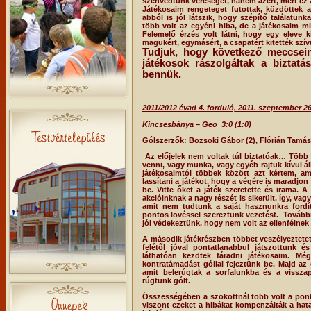
szenvedtünk vereséget, hanem azért, mert ez 
Játékosaim rengeteget futottak, küzdöttek a 
abból is jól látszik, hogy szépítő találatun
több volt az egyéni hiba, de a játékosaim m
Felemelő érzés volt látni, hogy egy eleve 
magukért, egymásért, a csapatért kitették szívü
Tudjuk, hogy következő meccsein
játékosok rászolgáltak a biztatá
bennük.
2011/2012 évad 4. forduló, 2011. szeptember 26
Kincsesbánya – Geo
3:0 (1:0)
Gólszerzők: Bozsoki Gábor (2), Flórián Tamás
Az előjelek nem voltak túl biztatóak… Több
venni, vagy munka, vagy egyéb rajtuk kívül ál
játékosaimtól többek között azt kértem, a
lassítani a játékot, hogy a végére is maradjon 
be. Vitte őket a játék szeretette és irama. 
akcióinknak a nagy részét is sikerült, így, va
amit nem tudtunk a saját hasznunkra fordít
pontos lövéssel szereztünk vezetést.
Továbbr
jól védekeztünk, hogy nem volt az ellenfélnek
A második játékrészben többet veszélyeztetett
felétől jóval pontatlanabbul játszottunk é
láthatóan kezdtek fáradni játékosaim. M
kontratámadást góllal fejeztünk be. Majd az 
amit belerúgtak a sorfalunkba és a vissza
rúgtunk gólt.
Összességében a szokottnál több volt a ponta
viszont ezeket a hibákat kompenzálták a hat