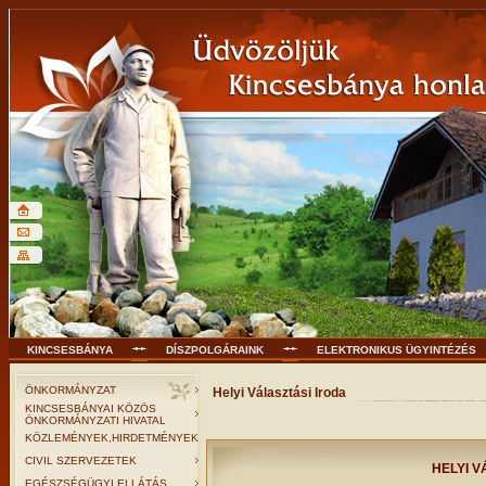
KINCSESBÁNYA
DÍSZPOLGÁRAINK
ELEKTRONIKUS ÜGYINTÉZÉS
ÖNKORMÁNYZAT
Helyi Választási Iroda
KINCSESBÁNYAI KÖZÖS
ÖNKORMÁNYZATI HIVATAL
KÖZLEMÉNYEK,HIRDETMÉNYEK
CIVIL SZERVEZETEK
HELYI V
EGÉSZSÉGÜGYI ELLÁTÁS