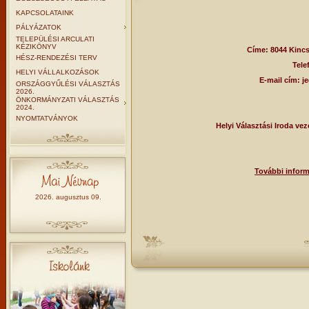
KAPCSOLATAINK
PÁLYÁZATOK
TELEPÜLÉSI ARCULATI
KÉZIKÖNYV
Címe: 8044 Kincs
HÉSZ-RENDEZÉSI TERV
Tele
HELYI VÁLLALKOZÁSOK
E-mail cím: 
ORSZÁGGYŰLÉSI VÁLASZTÁS
2026.
ÖNKORMÁNYZATI VÁLASZTÁS
2024.
NYOMTATVÁNYOK
Helyi Választási Iroda ve
További infor
2026. augusztus 09.