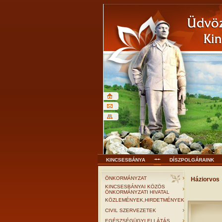
KINCSESBÁNYA
DÍSZPOLGÁRAINK
ÖNKORMÁNYZAT
Háziorvos
KINCSESBÁNYAI KÖZÖS
ÖNKORMÁNYZATI HIVATAL
KÖZLEMÉNYEK,HIRDETMÉNYEK
CIVIL SZERVEZETEK
EGÉSZSÉGÜGYI ELLÁTÁS