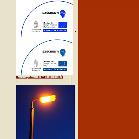
Közvilágítási HIBABEJELENTŐ